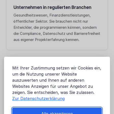
Unternehmen in regulierten Branchen
Gesundheitswesen, Finanzdienstleistungen,
öffentlicher Sektor. Sie brauchen nicht nur
Entwickler, die programmieren können, sondern
die Compliance, Datenschutz und Barrierefreiheit
aus eigener Projekterfahrung kennen.
Mit Ihrer Zustimmung setzen wir Cookies ein,
📊
um die Nutzung unserer Website
auszuwerten und Ihnen auf anderen
Teams mit einem gescheiterten
Websites Anzeigen für unser Angebot zu
Erstversuch
zeigen. Sie entscheiden, was Sie zulassen.
Die Agentur hat viel versprochen und wenig
Zur Datenschutzerklärung
geliefert. Der Freelancer ist verschwunden. Sie
haben Learnings, aber keinen Code, der
Alle akzeptieren