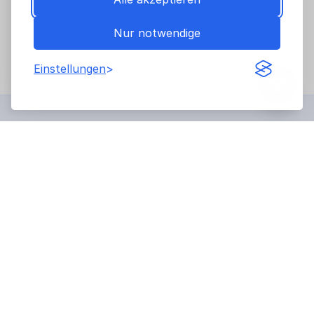
funktioniert. Wir starten sauber – mit dem
Wissen aus Ihrem ersten Anlauf.
Nur notwendige
Einstellungen
Das trifft auf Sie zu? Erzählen Sie uns von Ihrer
Idee.
Termin buchen
So entwickeln wir Ihre App